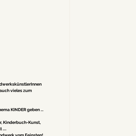
dwerkskünstlerInnen 
auch vieles zum 
Thema KINDER geben ...
, Kinderbuch-Kunst, 
....
Handwerk vom Feinsten!