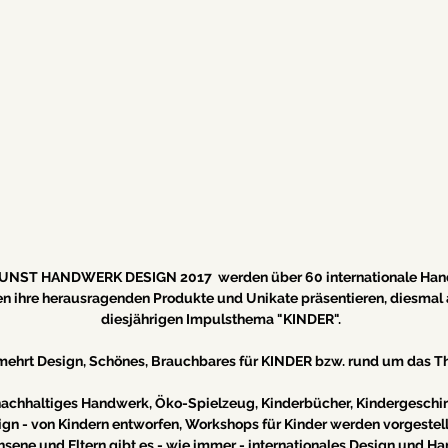
 KUNST HANDWERK DESIGN 2017  werden über 60 internationale Han
n ihre herausragenden Produkte und Unikate präsentieren, diesmal 
diesjährigen Impulsthema "KINDER".
vermehrt Design, Schönes, Brauchbares für KINDER bzw. rund um das 
nachhaltiges Handwerk, Öko-Spielzeug, Kinderbücher, Kindergeschirr
gn - von Kindern entworfen, Workshops für Kinder werden vorgestellt 
chsene und Eltern gibt es - wie immer - internationales Design und 